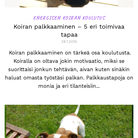
ENERGISEN KOIRAN KOULUTUS
Koiran palkkaaminen – 5 eri toimivaa
tapaa
28.7.2019
Koiran palkkaaminen on tärkeä osa koulutusta.
Koiralla on oltava jokin motivaatio, miksi se
suorittaisi jonkun tehtävän, aivan kuten sinäkin
haluat omasta työstäsi palkan. Palkkaustapoja on
monia ja eri tilanteisiin...