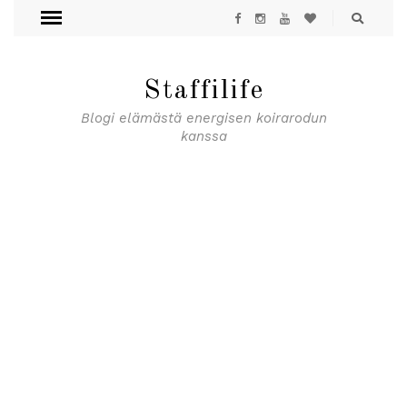
Staffilife
Blogi elämästä energisen koirarodun
kanssa