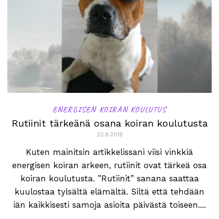
ENERGISEN KOIRAN KOULUTUS
Rutiinit tärkeänä osana koiran koulutusta
22.9.2019
Kuten mainitsin artikkelissani viisi vinkkiä
energisen koiran arkeen, rutiinit ovat tärkeä osa
koiran koulutusta. ”Rutiinit” sanana saattaa
kuulostaa tylsältä elämältä. Siltä että tehdään
iän kaikkisesti samoja asioita päivästä toiseen....