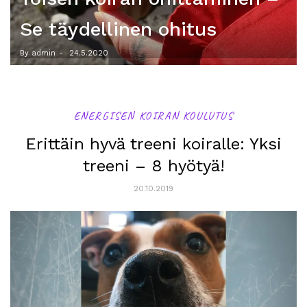
kohdan muistilista
By admin
-
9.3.2020
ENERGISEN KOIRAN KOULUTUS
Erittäin hyvä treeni koiralle: Yksi
treeni – 8 hyötyä!
20.10.2019