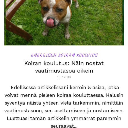
ENERGISEN KOIRAN KOULUTUS
Koiran koulutus: Näin nostat
vaatimustasoa oikein
15.7.2019
Edellisessä artikkelissani kerroin 8 asiaa, jotka
voivat mennä pieleen koiraa kouluttaessa. Halusin
syventyä näistä yhteen vielä tarkemmin, nimittäin
vaatimustasoon, sen asettamiseen ja nostamiseen.
Luettuasi tämän artikkelin ymmärrät paremmin
seuraavat...