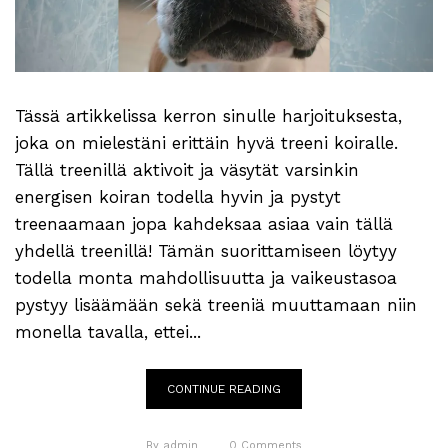
Tässä artikkelissa kerron sinulle harjoituksesta,
joka on mielestäni erittäin hyvä treeni koiralle.
Tällä treenillä aktivoit ja väsytät varsinkin
energisen koiran todella hyvin ja pystyt
treenaamaan jopa kahdeksaa asiaa vain tällä
yhdellä treenillä! Tämän suorittamiseen löytyy
todella monta mahdollisuutta ja vaikeustasoa
pystyy lisäämään sekä treeniä muuttamaan niin
monella tavalla, ettei...
CONTINUE READING
By
admin
0
Comments