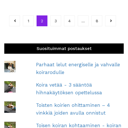
1
2
3
4
…
8
Suosituimmat postaukset
Parhaat lelut energiselle ja vahvalle
koirarodulle
Koira vetää - 3 sääntöä
hihnakäytöksen opettelussa
Toisten koirien ohittaminen – 4
vinkkiä joiden avulla onnistut
Toisen koiran kohtaaminen - koiran