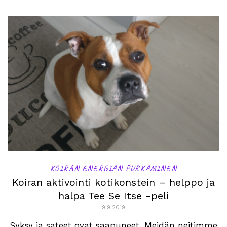
KOIRAN ENERGIAN PURKAMINEN
Koiran aktivointi kotikonstein – helppo ja
halpa Tee Se Itse -peli
9.9.2019
Syksy ja sateet ovat saapuneet. Meidän neitimme