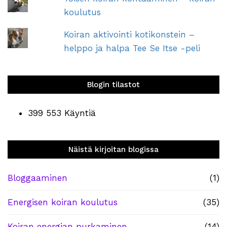
koulutus
Koiran aktivointi kotikonstein –
helppo ja halpa Tee Se Itse -peli
Blogin tilastot
399 553 Käyntiä
Näistä kirjoitan blogissa
Bloggaaminen
(1)
Energisen koiran koulutus
(35)
Koiran energian purkaminen
(14)