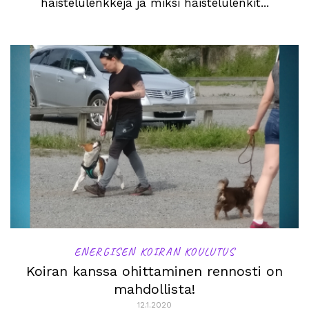
haistelulenkkejä ja miksi haistelulenkit...
ENERGISEN KOIRAN KOULUTUS
Koiran kanssa ohittaminen rennosti on
mahdollista!
12.1.2020