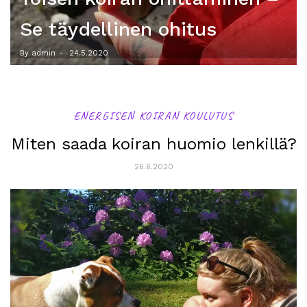
kohdan muistilista
By admin
-
9.3.2020
ENERGISEN KOIRAN KOULUTUS
Miten saada koiran huomio lenkillä?
26.6.2020