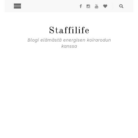
Staffilife
Blogi elämästä energisen koirarodun
kanssa