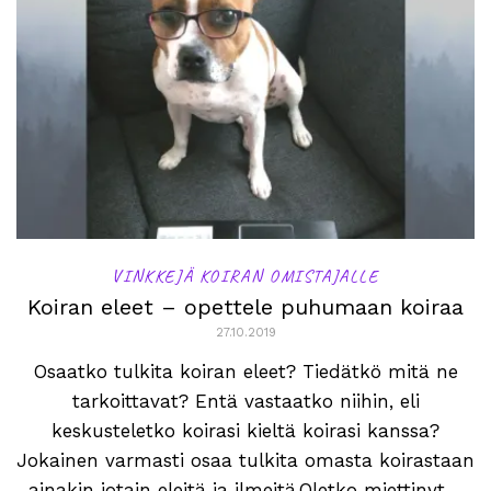
VINKKEJÄ KOIRAN OMISTAJALLE
Koiran eleet – opettele puhumaan koiraa
27.10.2019
Osaatko tulkita koiran eleet? Tiedätkö mitä ne
tarkoittavat? Entä vastaatko niihin, eli
keskusteletko koirasi kieltä koirasi kanssa?
Jokainen varmasti osaa tulkita omasta koirastaan
ainakin jotain eleitä ja ilmeitä.Oletko miettinyt,...