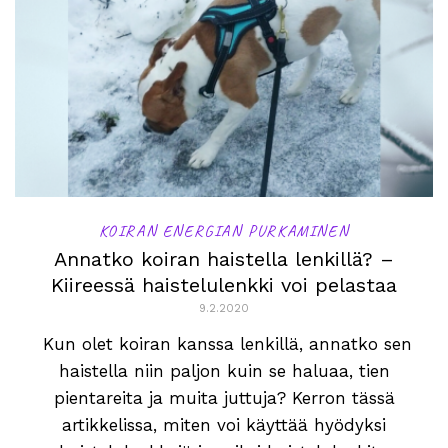
KOIRAN ENERGIAN PURKAMINEN
Annatko koiran haistella lenkillä? –
Kiireessä haistelulenkki voi pelastaa
9.2.2020
Kun olet koiran kanssa lenkillä, annatko sen
haistella niin paljon kuin se haluaa, tien
pientareita ja muita juttuja? Kerron tässä
artikkelissa, miten voi käyttää hyödyksi