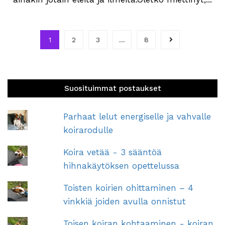
1
2
3
…
8
Suosituimmat postaukset
Parhaat lelut energiselle ja vahvalle
koirarodulle
Koira vetää - 3 sääntöä
hihnakäytöksen opettelussa
Toisten koirien ohittaminen – 4
vinkkiä joiden avulla onnistut
Toisen koiran kohtaaminen - koiran