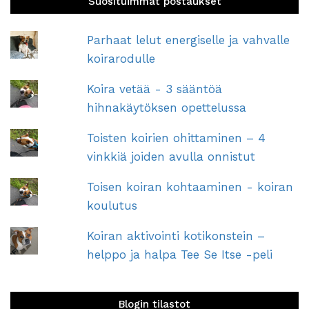
Suosituimmat postaukset
Parhaat lelut energiselle ja vahvalle
koirarodulle
Koira vetää - 3 sääntöä
hihnakäytöksen opettelussa
Toisten koirien ohittaminen – 4
vinkkiä joiden avulla onnistut
Toisen koiran kohtaaminen - koiran
koulutus
Koiran aktivointi kotikonstein –
helppo ja halpa Tee Se Itse -peli
Blogin tilastot