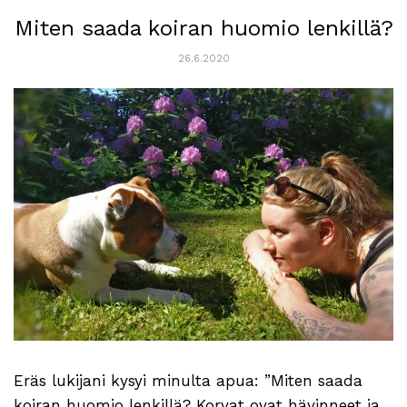
Miten saada koiran huomio lenkillä?
26.6.2020
Eräs lukijani kysyi minulta apua: ”Miten saada
koiran huomio lenkillä? Korvat ovat hävinneet ja