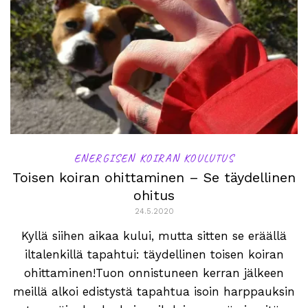
ENERGISEN KOIRAN KOULUTUS
Toisen koiran ohittaminen – Se täydellinen
ohitus
24.5.2020
Kyllä siihen aikaa kului, mutta sitten se eräällä
iltalenkillä tapahtui: täydellinen toisen koiran
ohittaminen!Tuon onnistuneen kerran jälkeen
meillä alkoi edistystä tapahtua isoin harppauksin