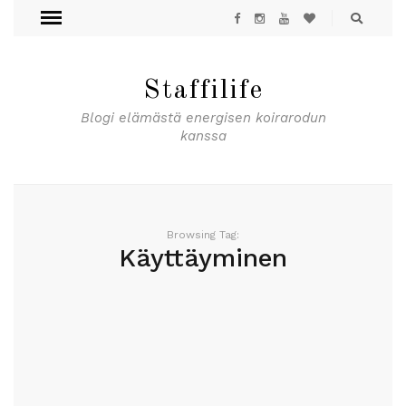
Staffilife
Blogi elämästä energisen koirarodun
kanssa
Browsing Tag:
Käyttäyminen