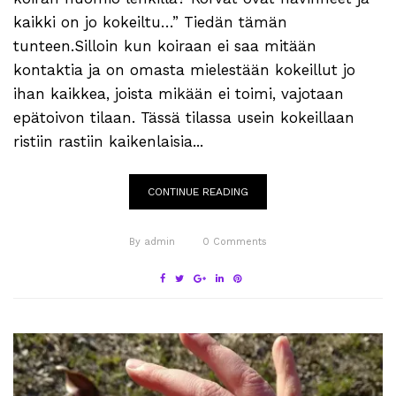
kaikki on jo kokeiltu…” Tiedän tämän
tunteen.Silloin kun koiraan ei saa mitään
kontaktia ja on omasta mielestään kokeillut jo
ihan kaikkea, joista mikään ei toimi, vajotaan
epätoivon tilaan. Tässä tilassa usein kokeillaan
ristiin rastiin kaikenlaisia...
CONTINUE READING
By
admin
0
Comments