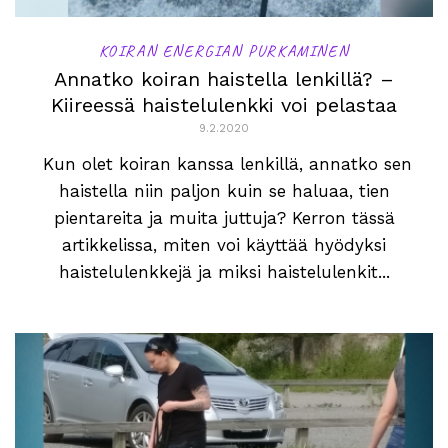
KOIRAN ENERGIAN PURKAMINEN
Annatko koiran haistella lenkillä? –
Kiireessä haistelulenkki voi pelastaa
9.2.2020
Kun olet koiran kanssa lenkillä, annatko sen
haistella niin paljon kuin se haluaa, tien
pientareita ja muita juttuja? Kerron tässä
artikkelissa, miten voi käyttää hyödyksi
haistelulenkkejä ja miksi haistelulenkit...