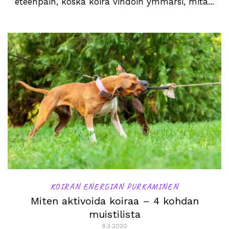
eteenpäin, koska koira vihdoin ymmärsi, mitä...
KOIRAN ENERGIAN PURKAMINEN
Miten aktivoida koiraa – 4 kohdan
muistilista
9.3.2020