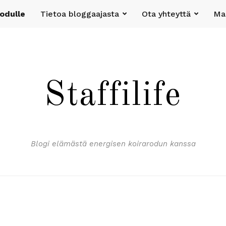
rodulle
Tietoa bloggaajasta
Ota yhteyttä
Mak
Staffilife
Blogi elämästä energisen koirarodun kanssa