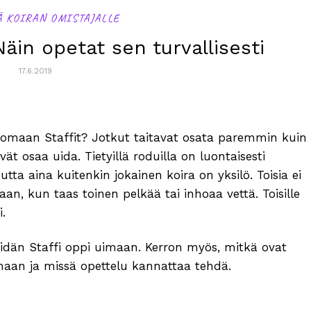
Ä KOIRAN OMISTAJALLE
äin opetat sen turvallisesti
17.6.2019
omaan Staffit? Jotkut taitavat osata paremmin kuin
vät osaa uida. Tietyillä roduilla on luontaisesti
tta aina kuitenkin jokainen koira on yksilö. Toisia ei
an, kun taas toinen pelkää tai inhoaa vettä. Toisille
i.
meidän Staffi oppi uimaan. Kerron myös, mitkä ovat
imaan ja missä opettelu kannattaa tehdä.