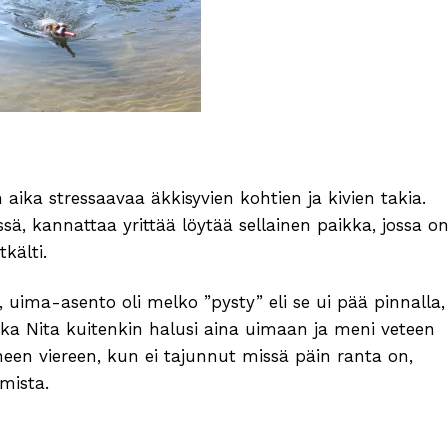
ika stressaavaa äkkisyvien kohtien ja kivien takia.
ä, kannattaa yrittää löytää sellainen paikka, jossa o
kälti.
a, uima-asento oli melko ”pysty” eli se ui pää pinnalla,
ka Nita kuitenkin halusi aina uimaan ja meni veteen
neen viereen, kun ei tajunnut missä päin ranta on,
mista.