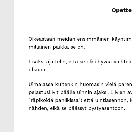
Opette
Oikeastaan meidän ensimmäinen käyntimme
millainen paikka se on.
Lisäksi ajattelin, että se olisi hyvää vaihte
ulkona.
Uimalassa kuitenkin huomasin vielä pare
pelastusliivit päälle uinnin ajaksi. Liivien
”räpiköidä paniikissa”) että uintiasennon, 
nähden, eikä se päässyt pystyasentoon.