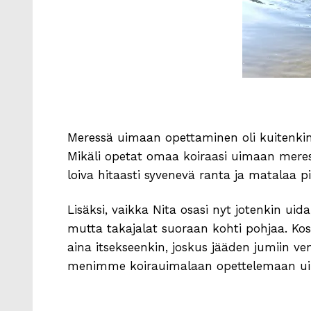
Meressä uimaan opettaminen oli kuitenkin a
Mikäli opetat omaa koiraasi uimaan meress
loiva hitaasti syvenevä ranta ja matalaa pit
Lisäksi, vaikka Nita osasi nyt jotenkin uid
mutta takajalat suoraan kohti pohjaa. Kos
aina itsekseenkin, joskus jääden jumiin ve
menimme koirauimalaan opettelemaan ui