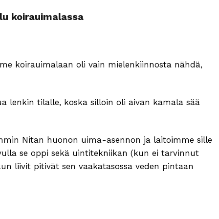
lu koirauimalassa
 koirauimalaan oli vain mielenkiinnosta nähdä,
lua lenkin tilalle, koska silloin oli aivan kamala sää
mmin Nitan huonon uima-asennon ja laitoimme sille
 avulla se oppi sekä uintitekniikan (kun ei tarvinnut
kun liivit pitivät sen vaakatasossa veden pintaan