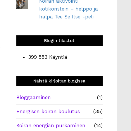
Koiran aktivointi
kotikonstein – helppo ja
halpa Tee Se Itse -peli
Blogin tilastot
.
399 553 Käyntiä
Näistä kirjoitan blogissa
Bloggaaminen
(1)
Energisen koiran koulutus
(35)
Koiran energian purkaminen
(14)