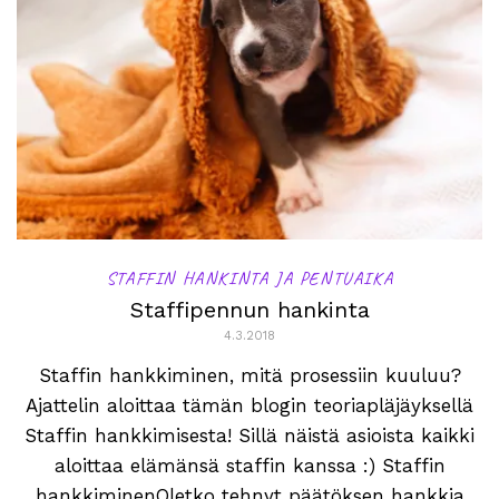
STAFFIN HANKINTA JA PENTUAIKA
Staffipennun hankinta
4.3.2018
Staffin hankkiminen, mitä prosessiin kuuluu?
Ajattelin aloittaa tämän blogin teoriapläjäyksellä
Staffin hankkimisesta! Sillä näistä asioista kaikki
aloittaa elämänsä staffin kanssa :) Staffin
hankkiminenOletko tehnyt päätöksen hankkia