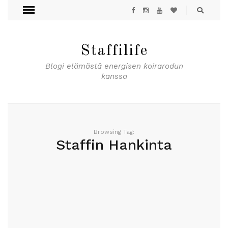
Staffilife
Blogi elämästä energisen koirarodun
kanssa
Browsing Tag:
Staffin Hankinta