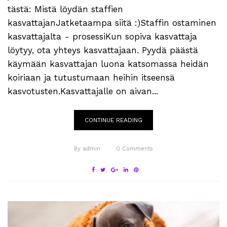
tästä: Mistä löydän staffien
kasvattajanJatketaampa siitä :)Staffin ostaminen
kasvattajalta - prosessiKun sopiva kasvattaja
löytyy, ota yhteys kasvattajaan. Pyydä päästä
käymään kasvattajan luona katsomassa heidän
koiriaan ja tutustumaan heihin itseensä
kasvotusten.Kasvattajalle on aivan...
CONTINUE READING
By
admin
0
Comments