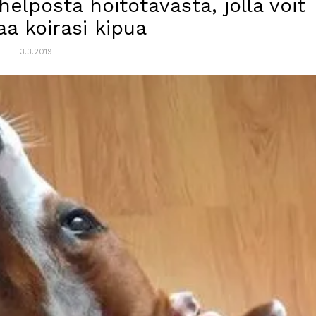
helposta hoitotavasta, jolla voit
aa koirasi kipua
3.3.2019