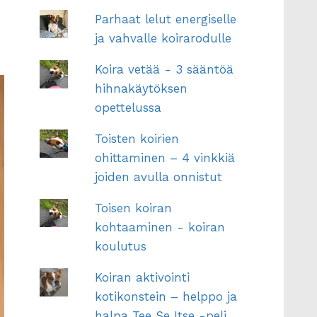
Parhaat lelut energiselle
ja vahvalle koirarodulle
Koira vetää - 3 sääntöä
hihnakäytöksen
opettelussa
Toisten koirien
ohittaminen – 4 vinkkiä
joiden avulla onnistut
Toisen koiran
kohtaaminen - koiran
koulutus
Koiran aktivointi
kotikonstein – helppo ja
halpa Tee Se Itse -peli