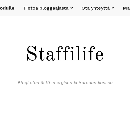
rodulle
Tietoa bloggaajasta
Ota yhteyttä
Mak
Staffilife
Blogi elämästä energisen koirarodun kanssa