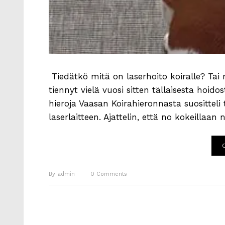
Tiedätkö mitä on laserhoito koiralle? Tai m
tiennyt vielä vuosi sitten tällaisesta hoi
hieroja Vaasan Koirahieronnasta suosittel
laserlaitteen. Ajattelin, että no kokeillaan 
By
admin
0
Comments