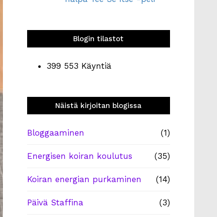
Blogin tilastot
399 553 Käyntiä
Näistä kirjoitan blogissa
Bloggaaminen
(1)
Energisen koiran koulutus
(35)
Koiran energian purkaminen
(14)
Päivä Staffina
(3)