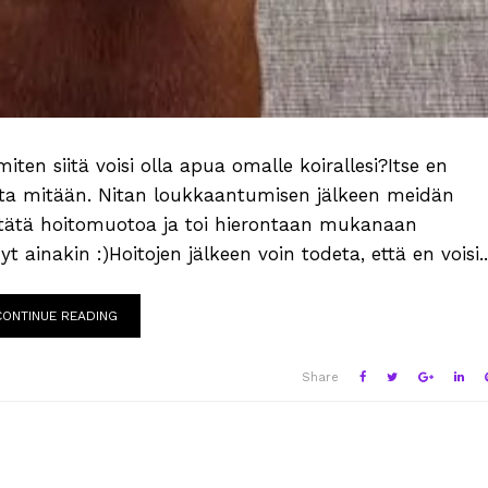
iten siitä voisi olla apua omalle koirallesi?Itse en
dosta mitään. Nitan loukkaantumisen jälkeen meidän
i tätä hoitomuotoa ja toi hierontaan mukanaan
nyt ainakin :)Hoitojen jälkeen voin todeta, että en voisi..
CONTINUE READING
Share