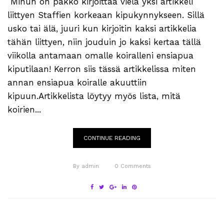
Minun on pakko kirjoittaa vielä yksi artikkeli
liittyen Staffien korkeaan kipukynnykseen. Sillä
usko tai älä, juuri kun kirjoitin kaksi artikkelia
tähän liittyen, niin jouduin jo kaksi kertaa tällä
viikolla antamaan omalle koiralleni ensiapua
kiputilaan! Kerron siis tässä artikkelissa miten
annan ensiapua koiralle akuuttiin
kipuun.Artikkelista löytyy myös lista, mitä
koirien...
CONTINUE READING
By
admin
0
Comments