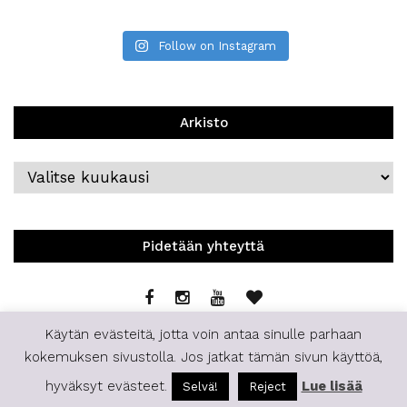
Follow on Instagram
Arkisto
Arkisto
Pidetään yhteyttä
Käytän evästeitä, jotta voin antaa sinulle parhaan
kokemuksen sivustolla. Jos jatkat tämän sivun käyttöä,
hyväksyt evästeet.
Lue lisää
Selvä!
Reject
© 2019 | Staffilife | All Rights Reserved.