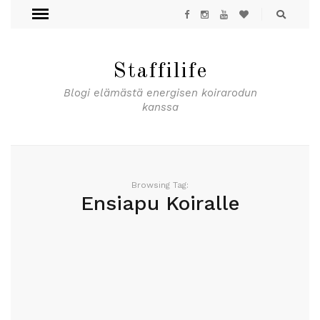
Staffilife
Blogi elämästä energisen koirarodun
kanssa
Browsing Tag:
Ensiapu Koiralle