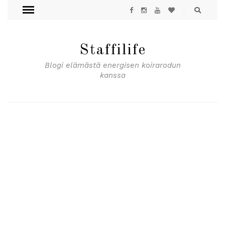
Staffilife
Blogi elämästä energisen koirarodun
kanssa