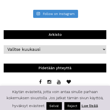
Follow on Instagram
Arkisto
Arkisto
Pidetään yhteyttä
Käytän evästeitä, jotta voin antaa sinulle parhaan
kokemuksen sivustolla. Jos jatkat tämän sivun käyttöä,
hyväksyt evästeet.
Lue lisää
Selvä!
Reject
© 2019 | Staffilife | All Rights Reserved.