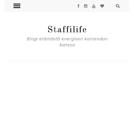
Staffilife
Blogi elämästä energisen koirarodun
kanssa