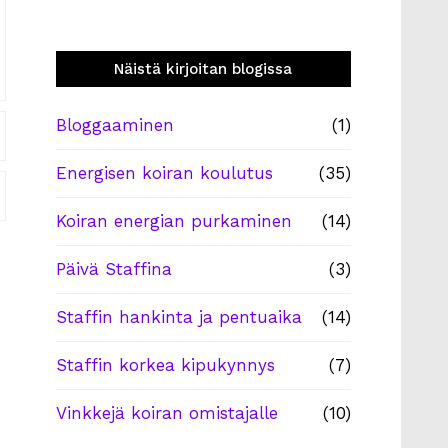
Näistä kirjoitan blogissa
Bloggaaminen
(1)
Energisen koiran koulutus
(35)
Koiran energian purkaminen
(14)
Päivä Staffina
(3)
Staffin hankinta ja pentuaika
(14)
Staffin korkea kipukynnys
(7)
Vinkkejä koiran omistajalle
(10)