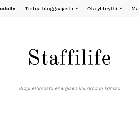
rodulle
Tietoa bloggaajasta
Ota yhteyttä
Mak
Staffilife
Blogi elämästä energisen koirarodun kanssa