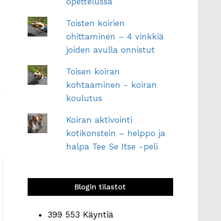
opettelussa
Toisten koirien
ohittaminen – 4 vinkkiä
joiden avulla onnistut
Toisen koiran
kohtaaminen - koiran
koulutus
Koiran aktivointi
kotikonstein – helppo ja
halpa Tee Se Itse -peli
Blogin tilastot
399 553 Käyntiä