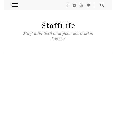
Staffilife
Blogi elämästä energisen koirarodun
kanssa