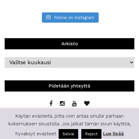
Follow on Instagram
Arkisto
Arkisto
Pidetään yhteyttä
Käytän evästeitä, jotta voin antaa sinulle parhaan
kokemuksen sivustolla. Jos jatkat tämän sivun käyttöä,
hyväksyt evästeet.
Lue lisää
Selvä!
Reject
© 2019 | Staffilife | All Rights Reserved.