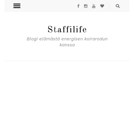
Staffilife
Blogi elämästä energisen koirarodun
kanssa