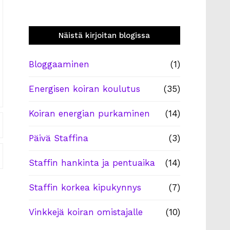
Näistä kirjoitan blogissa
Bloggaaminen
(1)
Energisen koiran koulutus
(35)
Koiran energian purkaminen
(14)
Päivä Staffina
(3)
Staffin hankinta ja pentuaika
(14)
Staffin korkea kipukynnys
(7)
Vinkkejä koiran omistajalle
(10)