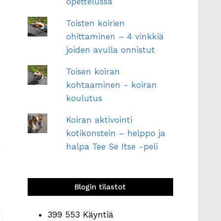
opettelussa
Toisten koirien
ohittaminen – 4 vinkkiä
joiden avulla onnistut
Toisen koiran
kohtaaminen - koiran
koulutus
Koiran aktivointi
kotikonstein – helppo ja
halpa Tee Se Itse -peli
Blogin tilastot
399 553 Käyntiä