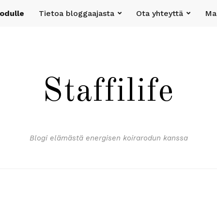
rodulle
Tietoa bloggaajasta
Ota yhteyttä
Mak
Staffilife
Blogi elämästä energisen koirarodun kanssa