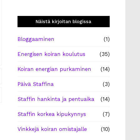
Näistä kirjoitan blogissa
Bloggaaminen
(1)
Energisen koiran koulutus
(35)
Koiran energian purkaminen
(14)
Päivä Staffina
(3)
Staffin hankinta ja pentuaika
(14)
Staffin korkea kipukynnys
(7)
Vinkkejä koiran omistajalle
(10)