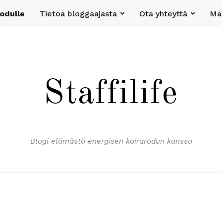
rodulle
Tietoa bloggaajasta
Ota yhteyttä
Mak
Staffilife
Blogi elämästä energisen koirarodun kanssa