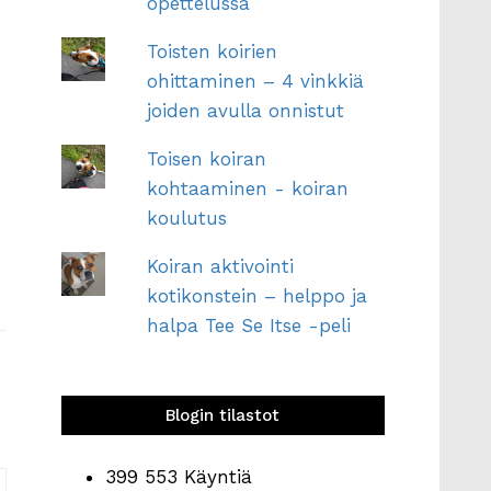
opettelussa
Toisten koirien
ohittaminen – 4 vinkkiä
joiden avulla onnistut
Toisen koiran
kohtaaminen - koiran
koulutus
Koiran aktivointi
kotikonstein – helppo ja
halpa Tee Se Itse -peli
Blogin tilastot
399 553 Käyntiä