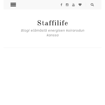
Staffilife
Blogi elämästä energisen koirarodun
kanssa