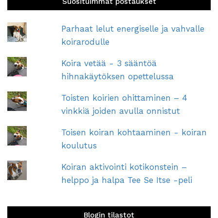
Suosituimmat postaukset
Parhaat lelut energiselle ja vahvalle
koirarodulle
Koira vetää - 3 sääntöä
hihnakäytöksen opettelussa
Toisten koirien ohittaminen – 4
vinkkiä joiden avulla onnistut
Toisen koiran kohtaaminen - koiran
koulutus
Koiran aktivointi kotikonstein –
helppo ja halpa Tee Se Itse -peli
Blogin tilastot