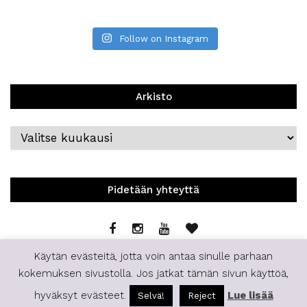
Follow on Instagram
Arkisto
Arkisto
Pidetään yhteyttä
Käytän evästeitä, jotta voin antaa sinulle parhaan
kokemuksen sivustolla. Jos jatkat tämän sivun käyttöä,
hyväksyt evästeet.
Lue lisää
Selvä!
Reject
© 2019 | Staffilife | All Rights Reserved.