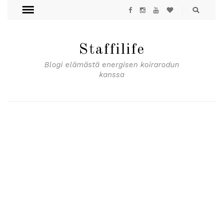
Staffilife
Blogi elämästä energisen koirarodun
kanssa