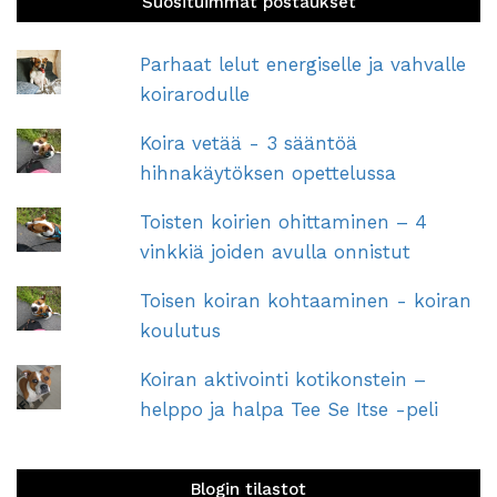
Suosituimmat postaukset
Parhaat lelut energiselle ja vahvalle
koirarodulle
Koira vetää - 3 sääntöä
hihnakäytöksen opettelussa
Toisten koirien ohittaminen – 4
vinkkiä joiden avulla onnistut
Toisen koiran kohtaaminen - koiran
koulutus
Koiran aktivointi kotikonstein –
helppo ja halpa Tee Se Itse -peli
Blogin tilastot