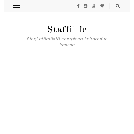
Staffilife
Blogi elämästä energisen koirarodun
kanssa