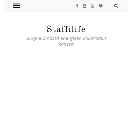
Staffilife
Blogi elämästä energisen koirarodun
kanssa