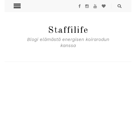
Staffilife
Blogi elämästä energisen koirarodun
kanssa