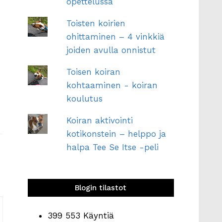
opettelussa
Toisten koirien
ohittaminen – 4 vinkkiä
joiden avulla onnistut
Toisen koiran
kohtaaminen - koiran
koulutus
Koiran aktivointi
kotikonstein – helppo ja
halpa Tee Se Itse -peli
Blogin tilastot
399 553 Käyntiä