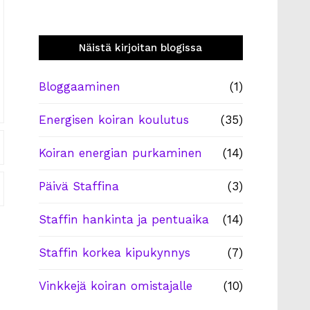
Näistä kirjoitan blogissa
Bloggaaminen
(1)
Energisen koiran koulutus
(35)
Koiran energian purkaminen
(14)
Päivä Staffina
(3)
Staffin hankinta ja pentuaika
(14)
Staffin korkea kipukynnys
(7)
Vinkkejä koiran omistajalle
(10)