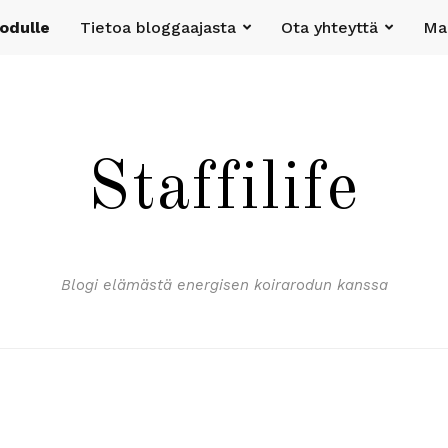
rodulle
Tietoa bloggaajasta
Ota yhteyttä
Mak
Staffilife
Blogi elämästä energisen koirarodun kanssa