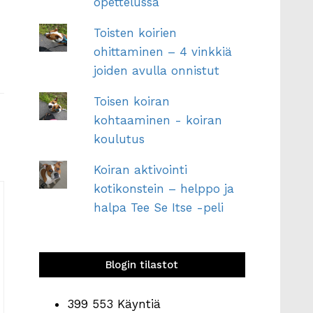
opettelussa
Toisten koirien
ohittaminen – 4 vinkkiä
joiden avulla onnistut
Toisen koiran
kohtaaminen - koiran
koulutus
Koiran aktivointi
kotikonstein – helppo ja
halpa Tee Se Itse -peli
Blogin tilastot
399 553 Käyntiä