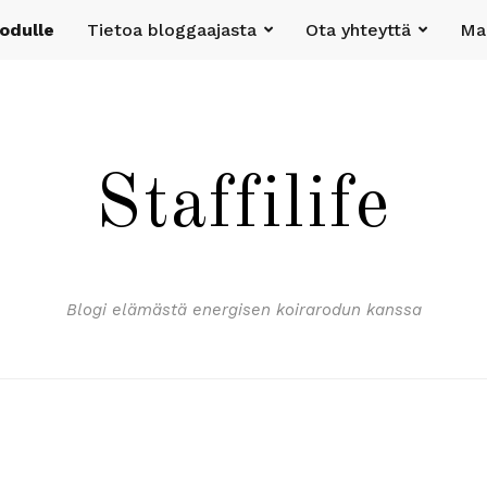
rodulle
Tietoa bloggaajasta
Ota yhteyttä
Mak
Staffilife
Blogi elämästä energisen koirarodun kanssa