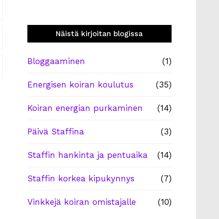
Näistä kirjoitan blogissa
Bloggaaminen
(1)
Energisen koiran koulutus
(35)
Koiran energian purkaminen
(14)
Päivä Staffina
(3)
Staffin hankinta ja pentuaika
(14)
Staffin korkea kipukynnys
(7)
Vinkkejä koiran omistajalle
(10)