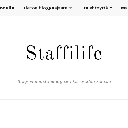
rodulle
Tietoa bloggaajasta
Ota yhteyttä
Mak
Staffilife
Blogi elämästä energisen koirarodun kanssa