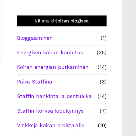
Näistä kirjoitan blogissa
Bloggaaminen
(1)
Energisen koiran koulutus
(35)
Koiran energian purkaminen
(14)
Päivä Staffina
(3)
Staffin hankinta ja pentuaika
(14)
Staffin korkea kipukynnys
(7)
Vinkkejä koiran omistajalle
(10)