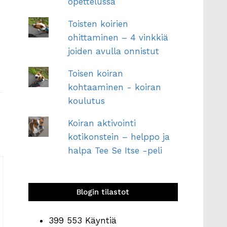
opettelussa
Toisten koirien
ohittaminen – 4 vinkkiä
joiden avulla onnistut
Toisen koiran
kohtaaminen - koiran
koulutus
Koiran aktivointi
kotikonstein – helppo ja
halpa Tee Se Itse -peli
Blogin tilastot
399 553 Käyntiä