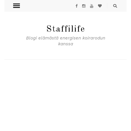
Staffilife
Blogi elämästä energisen koirarodun
kanssa