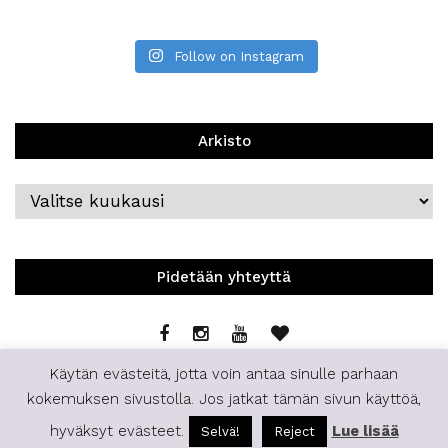
Follow on Instagram
Arkisto
Arkisto
Pidetään yhteyttä
Käytän evästeitä, jotta voin antaa sinulle parhaan
kokemuksen sivustolla. Jos jatkat tämän sivun käyttöä,
hyväksyt evästeet.
Lue lisää
Selvä!
Reject
© 2019 | Staffilife | All Rights Reserved.