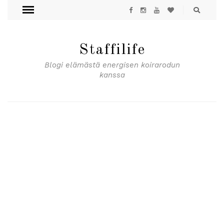
Staffilife
Blogi elämästä energisen koirarodun
kanssa