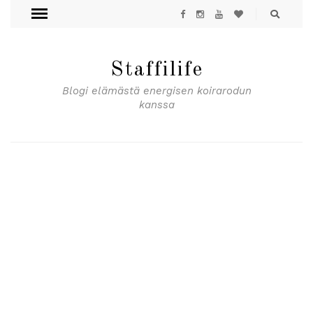
Staffilife
Blogi elämästä energisen koirarodun
kanssa