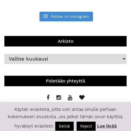
Follow on Instagram
Arkisto
Arkisto
Pidetään yhteyttä
Käytän evästeitä, jotta voin antaa sinulle parhaan
kokemuksen sivustolla. Jos jatkat tämän sivun käyttöä,
hyväksyt evästeet.
Lue lisää
Selvä!
Reject
© 2019 | Staffilife | All Rights Reserved.