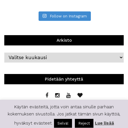
Follow on Instagram
Arkisto
Arkisto
Pidetään yhteyttä
Käytän evästeitä, jotta voin antaa sinulle parhaan
kokemuksen sivustolla. Jos jatkat tämän sivun käyttöä,
hyväksyt evästeet.
Lue lisää
Selvä!
Reject
© 2019 | Staffilife | All Rights Reserved.