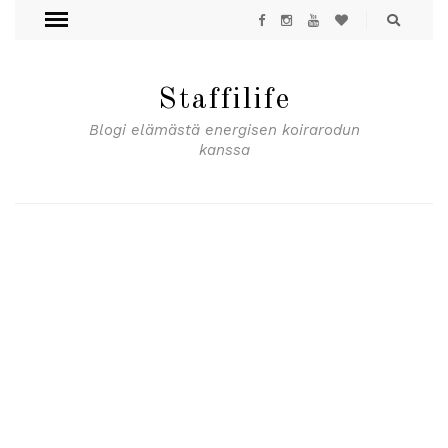
Staffilife
Blogi elämästä energisen koirarodun
kanssa