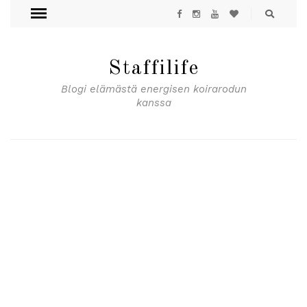
Staffilife
Blogi elämästä energisen koirarodun
kanssa