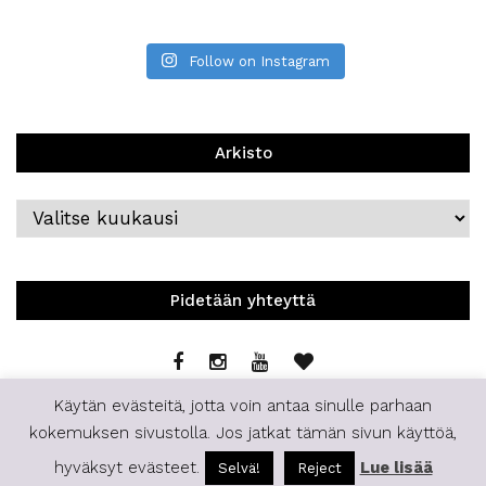
Follow on Instagram
Arkisto
Arkisto
Pidetään yhteyttä
Käytän evästeitä, jotta voin antaa sinulle parhaan
kokemuksen sivustolla. Jos jatkat tämän sivun käyttöä,
hyväksyt evästeet.
Lue lisää
Selvä!
Reject
© 2019 | Staffilife | All Rights Reserved.