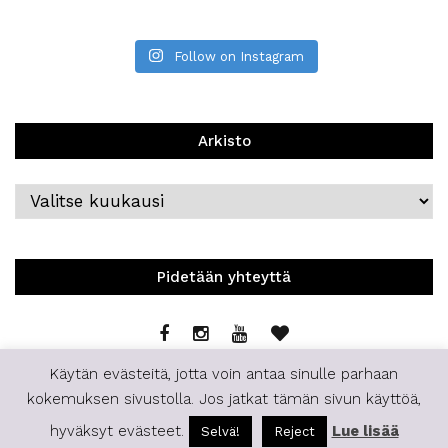
Follow on Instagram
Arkisto
Arkisto
Pidetään yhteyttä
Käytän evästeitä, jotta voin antaa sinulle parhaan
kokemuksen sivustolla. Jos jatkat tämän sivun käyttöä,
hyväksyt evästeet.
Lue lisää
Selvä!
Reject
© 2019 | Staffilife | All Rights Reserved.