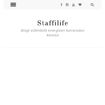
Staffilife
Blogi elämästä energisen koirarodun
kanssa