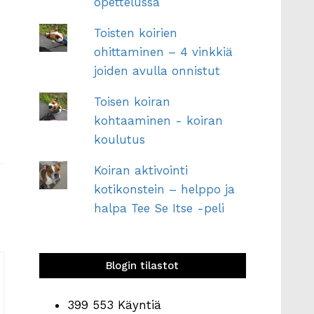
opettelussa
Toisten koirien
ohittaminen – 4 vinkkiä
joiden avulla onnistut
Toisen koiran
kohtaaminen - koiran
koulutus
Koiran aktivointi
kotikonstein – helppo ja
halpa Tee Se Itse -peli
Blogin tilastot
399 553 Käyntiä