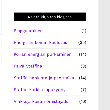
Näistä kirjoitan blogissa
Bloggaaminen
(1)
Energisen koiran koulutus
(35)
Koiran energian purkaminen
(14)
Päivä Staffina
(3)
Staffin hankinta ja pentuaika
(14)
Staffin korkea kipukynnys
(7)
Vinkkejä koiran omistajalle
(10)