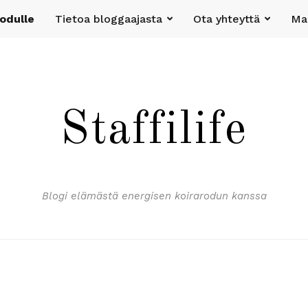
rodulle
Tietoa bloggaajasta
Ota yhteyttä
Mak
Staffilife
Blogi elämästä energisen koirarodun kanssa