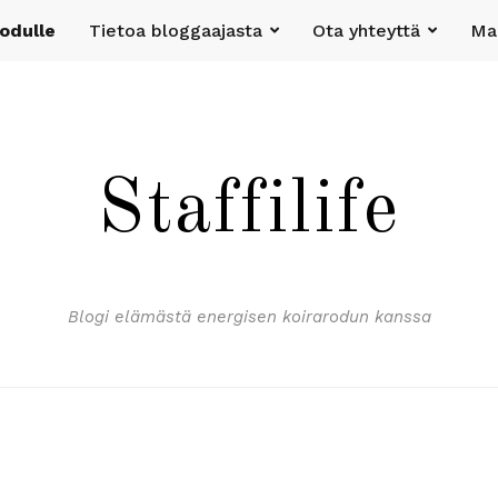
rodulle
Tietoa bloggaajasta
Ota yhteyttä
Mak
Staffilife
Blogi elämästä energisen koirarodun kanssa