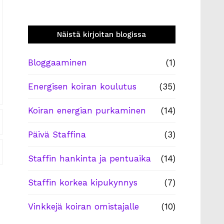
Näistä kirjoitan blogissa
Bloggaaminen
(1)
Energisen koiran koulutus
(35)
Koiran energian purkaminen
(14)
Päivä Staffina
(3)
Staffin hankinta ja pentuaika
(14)
Staffin korkea kipukynnys
(7)
Vinkkejä koiran omistajalle
(10)