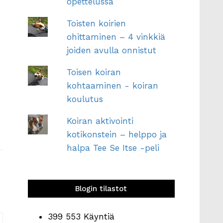
opettelussa
Toisten koirien
ohittaminen – 4 vinkkiä
joiden avulla onnistut
Toisen koiran
kohtaaminen - koiran
koulutus
Koiran aktivointi
kotikonstein – helppo ja
halpa Tee Se Itse -peli
Blogin tilastot
399 553 Käyntiä