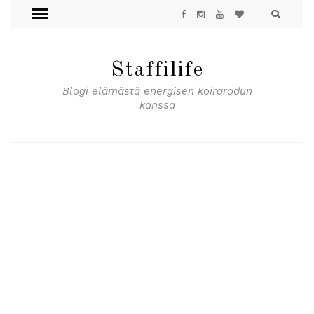
Staffilife
Blogi elämästä energisen koirarodun
kanssa