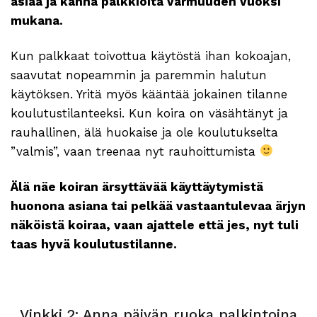
asiaa ja kanna palkkioita varmuuden vuoksi
mukana.
Kun palkkaat toivottua käytöstä ihan kokoajan,
saavutat nopeammin ja paremmin halutun
käytöksen. Yritä myös kääntää jokainen tilanne
koulutustilanteeksi. Kun koira on väsähtänyt ja
rauhallinen, älä huokaise ja ole koulutukselta
”valmis”, vaan treenaa nyt rauhoittumista
Älä näe koiran ärsyttävää käyttäytymistä
huonona asiana tai pelkää vastaantulevaa ärjyn
näköistä koiraa, vaan ajattele että jes, nyt tuli
taas hyvä koulutustilanne.
Vinkki 2: Anna päivän ruoka palkintoina