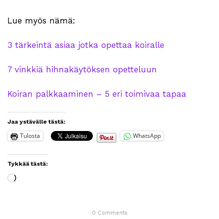
Lue myös nämä:
3 tärkeintä asiaa jotka opettaa koiralle
7 vinkkiä hihnakäytöksen opetteluun
Koiran palkkaaminen – 5 eri toimivaa tapaa
Jaa ystävälle tästä:
Tulosta
WhatsApp
Tykkää tästä:
Loading…
0
Comments