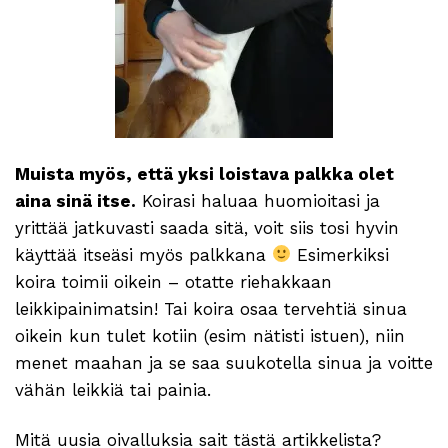
Muista myös, että yksi loistava palkka olet
aina sinä itse.
Koirasi haluaa huomioitasi ja
yrittää jatkuvasti saada sitä, voit siis tosi hyvin
käyttää itseäsi myös palkkana
Esimerkiksi
koira toimii oikein – otatte riehakkaan
leikkipainimatsin! Tai koira osaa tervehtiä sinua
oikein kun tulet kotiin (esim nätisti istuen), niin
menet maahan ja se saa suukotella sinua ja voitte
vähän leikkiä tai painia.
Mitä uusia oivalluksia sait tästä artikkelista?