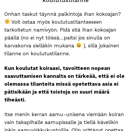
Onhan taskut täynnä palkintoja ihan kokoajan?
Voit ostaa myös koulutustilanteeseen
tarkoitetun namivyön. Pidä sitä ihan kokoajan
päällä (no ei nyt töissä…paitsi jos sinulla on
karvakorva sielläkin mukana
), sillä jokainen
tilanne on koulutustilanne.
Kun koulutat koiraasi, tavoitteen nopean
saavuttamisen kannalta on tärkeää, että ei ole
olemassa tilanteita missä opetettava asia ei
pätisikään ja että toistoja on suuri määrä
tiheästi.
Itse menin kerran aamu-unisena viemään koiran
vain takapihalle aamupissalle ja tiellä kävelikin
jokin aamuvirkkukuntoilija. Olin yrittänyt opettaa