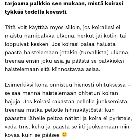
tarjoama palkkio sen mukaan, mistä koirasi
tykkää todella kovasti.
Tätä voit käyttää myös silloin, jos koirallesi ei
maistu namipalkka ulkona, herkut jäi kotiin tai
loppuivat kesken. Jos koirasi palaa halusta
päästä haistelemaan jotakin (turvallista) ulkona,
treenaa ensin joku asia ja päästä se palkkioksi
haistelemaan sitä kiinnostavaa asiaa.
Esimerkiksi koira onnistuu hienosti ohituksessa –
se saa mennä haistelemaan ohitetun koiran
hajuja. Jos koirasi rakastaa pellolla juoksemista,
treenaa matka pellolle hihnakäytöstä: kun
pääsette lähelle peltoa nätisti ja koira ei pyristele,
vedä tms, kehu ja päästä se irti juoksemaan niin
kovaa kuin se pääsee